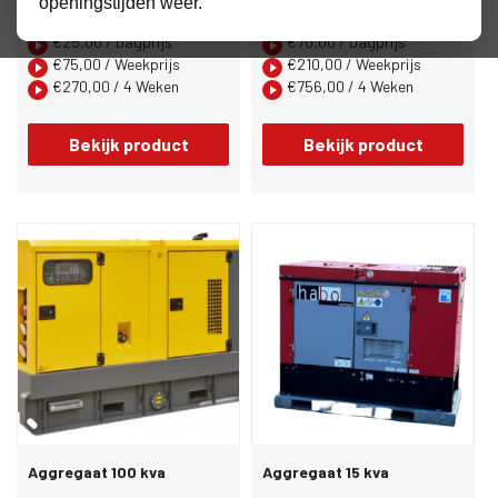
openingstijden weer.
Accu compressor
Accu pakket 2100 watt
€
25,00
/ Dagprijs
€
70,00
/ Dagprijs
€
75,00
/ Weekprijs
€
210,00
/ Weekprijs
€
270,00
/ 4 Weken
€
756,00
/ 4 Weken
Bekijk product
Bekijk product
Aggregaat 100 kva
Aggregaat 15 kva