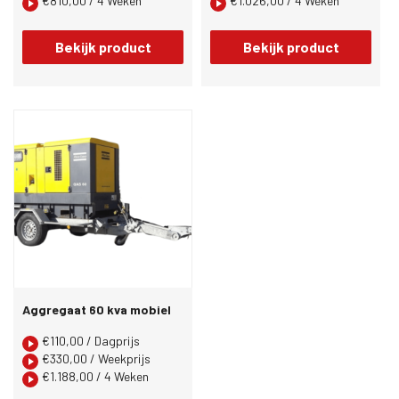
€
810,00
/ 4 Weken
€
1.026,00
/ 4 Weken
Bekijk product
Bekijk product
Aggregaat 60 kva mobiel
€
110,00
/ Dagprijs
€
330,00
/ Weekprijs
€
1.188,00
/ 4 Weken