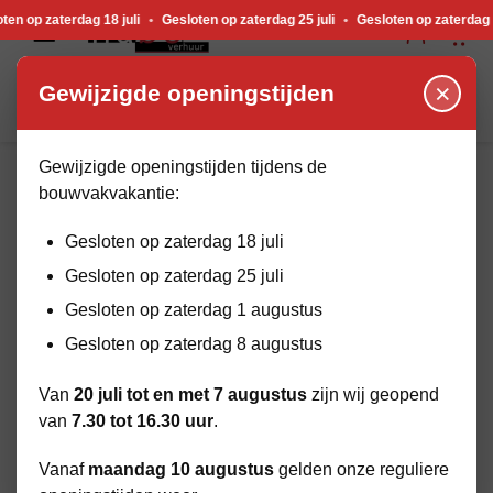
Gewijzigde openingstijden tijdens de bouwvakvakantie. Gesloten op zaterdag 18 j
op zaterdag 18 juli
•
Gesloten op zaterdag 25 juli
•
Gesloten op zaterdag 1 a
×
Gewijzigde openingstijden
Gewijzigde openingstijden tijdens de
bouwvakvakantie:
HOME
BEKIJK ASSORTIMENT
ELEKTROTECHNIEK & KLIMAAT
Gesloten op zaterdag 18 juli
Gesloten op zaterdag 25 juli
Gesloten op zaterdag 1 augustus
Gesloten op zaterdag 8 augustus
Van
20 juli tot en met 7 augustus
zijn wij geopend
van
7.30 tot 16.30 uur
.
Vanaf
maandag 10 augustus
gelden onze reguliere