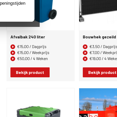
peningstijden
Afvalbak 240 liter
Bouwhek gezeild
€
15,00
/ Dagprijs
€
3,50
/ Dagprij
€
15,00
/ Weekprijs
€
7,00
/ Weekpri
€
50,00
/ 4 Weken
€
19,00
/ 4 Wek
Bekijk product
Bekijk product