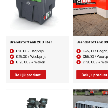
Brandstoftank 200 liter
Brandstoftank 995
€
20,00
/ Dagprijs
€
35,00
/ Dagpri
€
35,00
/ Weekprijs
€
55,00
/ Weekpr
€
126,00
/ 4 Weken
€
190,00
/ 4 We
Bekijk product
Bekijk product