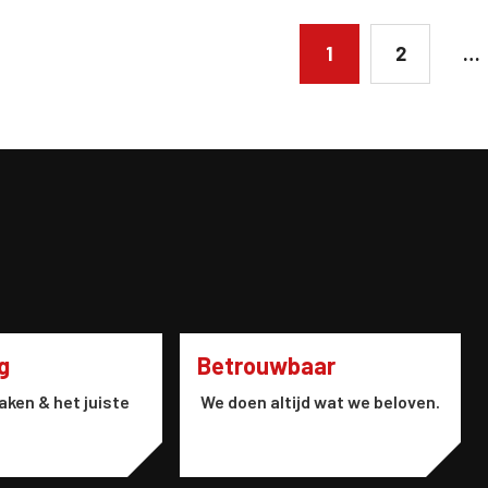
1
2
…
g
Betrouwbaar
aken & het juiste
We doen altijd wat we beloven.