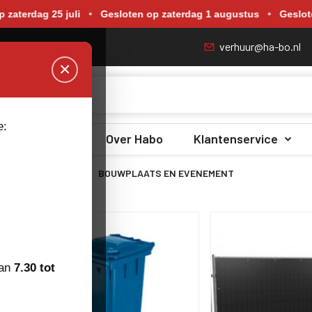
p zaterdag 18 juli, zaterdag 25 juli, zaterdag 1 augustus en zate
 25 juli
•
Gesloten op zaterdag 1 augustus
•
Gesloten op zat
verhuur@ha-bo.nl
×
e:
Zero Emissie
Over Habo
Klantenservice
ENTENMATERIAAL
BOUWPLAATS EN EVENEMENT
van
7.30 tot