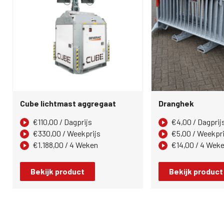
Cube lichtmast aggregaat
Dranghek
€
110,00
/ Dagprijs
€
4,00
/ Dagprij
€
330,00
/ Weekprijs
€
5,00
/ Weekpri
€
1.188,00
/ 4 Weken
€
14,00
/ 4 Wek
Bekijk product
Bekijk product