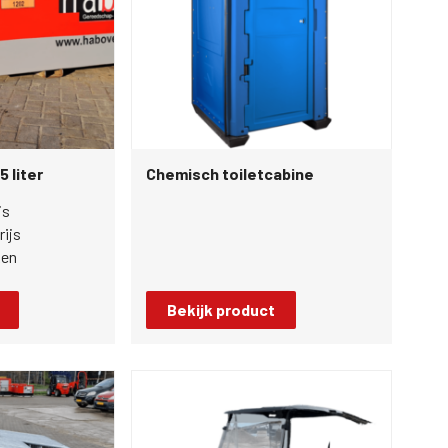
 liter
Chemisch toiletcabine
js
ijs
ken
Bekijk product