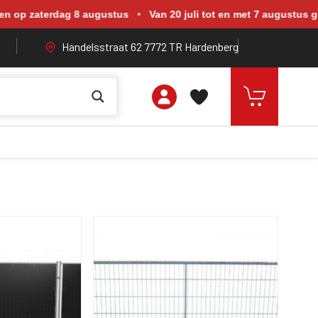
rdag 8 augustus. Van 20 juli tot en met 7 augustus zijn wij geope
erdag 8 augustus
•
Van 20 juli tot en met 7 augustus geopend va
Handelsstraat 62 7772 TR Hardenberg