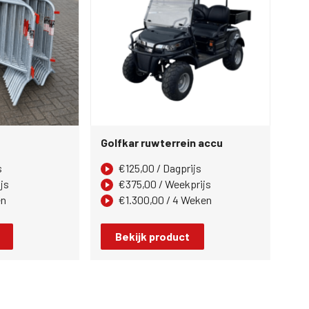
Golfkar ruwterrein accu
s
€
125,00
/ Dagprijs
js
€
375,00
/ Weekprijs
en
€
1.300,00
/ 4 Weken
Bekijk product