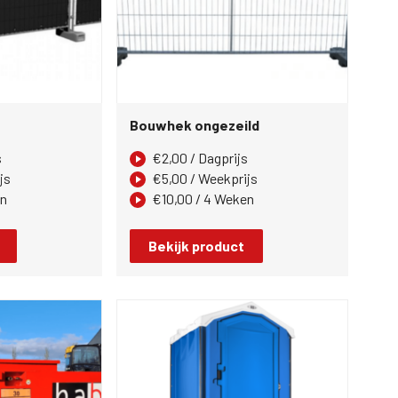
Bouwhek ongezeild
s
€
2,00
/ Dagprijs
js
€
5,00
/ Weekprijs
en
€
10,00
/ 4 Weken
Bekijk product