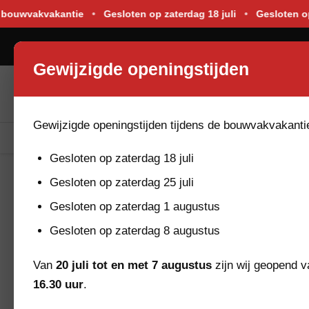
Gewijzigde openingstijden tijdens de bouwvakvakantie. Gesloten o
vakantie
•
Gesloten op zaterdag 18 juli
•
Gesloten op zaterdag
0523-264176
Gewijzigde openingstijden
Gewijzigde openingstijden tijdens de bouwvakvakanti
Bekijk Assortiment
Nieuw In De Verhuur
Gesloten op zaterdag 18 juli
HOME
BEKIJK ASSORTIMENT
BOUWPLAATS & EVENEM
Gesloten op zaterdag 25 juli
Gesloten op zaterdag 1 augustus
Menu
Gesloten op zaterdag 8 augustus
Aanhangwagens
Van
20 juli tot en met 7 augustus
zijn wij geopend 
16.30 uur
.
Bouwplaats & evenementenmateriaal