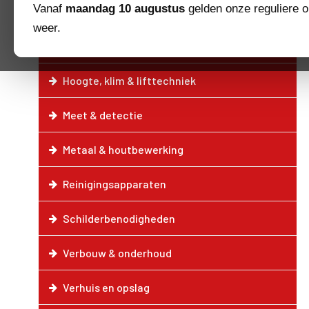
Vanaf
maandag 10 augustus
gelden onze reguliere o
Elektrotechniek & klimaat
weer.
Grond & tuinbewerking
Hoogte, klim & lifttechniek
Meet & detectie
Metaal & houtbewerking
Reinigingsapparaten
Schilderbenodigheden
Verbouw & onderhoud
Verhuis en opslag