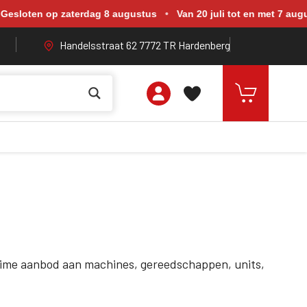
rdag 8 augustus. Van 20 juli tot en met 7 augustus zijn wij geope
sloten op zaterdag 8 augustus
•
Van 20 juli tot en met 7 augus
Handelsstraat 62 7772 TR Hardenberg
uime aanbod aan machines, gereedschappen, units,