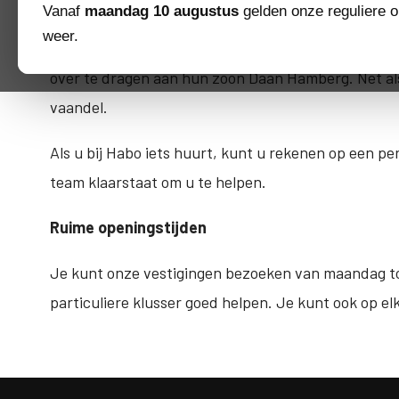
Vanaf
maandag 10 augustus
gelden onze reguliere o
Harry en Jenny Hamberg richtten het bedrijf op in 1
weer.
Handelsstraat in Hardenberg vanwege de groei die 
over te dragen aan hun zoon Daan Hamberg. Net als 
vaandel.
Als u bij Habo iets huurt, kunt u rekenen op een p
team klaarstaat om u te helpen.
Ruime openingstijden
Je kunt onze vestigingen bezoeken van maandag tot
particuliere klusser goed helpen. Je kunt ook op e