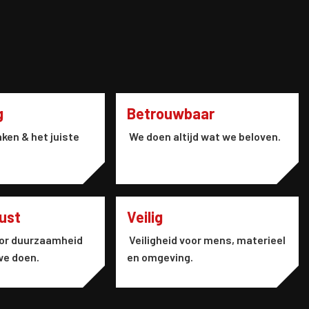
g
Betrouwbaar
ken & het juiste
We doen altijd wat we beloven.
ust
Veilig
or duurzaamheid
Veiligheid voor mens, materieel
 we doen.
en omgeving.