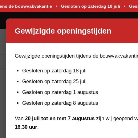
Gewijzigde openingstijden tijdens de bouwvakvakantie. Gesloten o
ns de bouwvakvakantie
•
Gesloten op zaterdag 18 juli
•
Geslote
0523-264176
Gewijzigde openingstijden
Gewijzigde openingstijden tijdens de bouwvakvakanti
Bekijk Assortiment
Nieuw In De Verhuur
Gesloten op zaterdag 18 juli
HOME
OVER HABO
Gesloten op zaterdag 25 juli
Gesloten op zaterdag 1 augustus
Over Ons
Gesloten op zaterdag 8 augustus
Habo is een bekende naam in de omgeving van Har
Van
20 juli tot en met 7 augustus
zijn wij geopend 
16.30 uur
.
catering- en event-equipment voor verhuur.