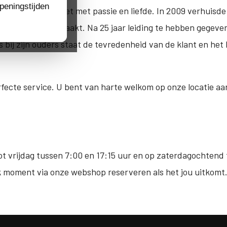
peningstijden
995 en leidden het met passie en liefde. In 2009 verhuisde 
het had doorgemaakt. Na 25 jaar leiding te hebben gegeve
bij zijn ouders staat de tevredenheid van de klant en het 
erfecte service. U bent van harte welkom op onze locatie a
 vrijdag tussen 7:00 en 17:15 uur en op zaterdagochtend 
lk moment via onze webshop reserveren als het jou uitkomt