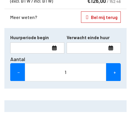
€
126,00
(excl. BTW / incl. BTW)
/ 152.46
Meer weten?
Bel mij terug
Huurperiode begin
Verwacht einde huur
Aantal
−
+