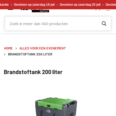
Gewijzigde openingstijden tijdens de bouwvakvakantie. Gesloten op zaterdag 18 j
tie
•
Gesloten op zaterdag 18 juli
•
Gesloten op zaterdag 25 juli
•
Gesloten 
HOME
ALLES VOOR EEN EVENEMENT
BRANDSTOFTANK 200 LITER
Brandstoftank 200 liter