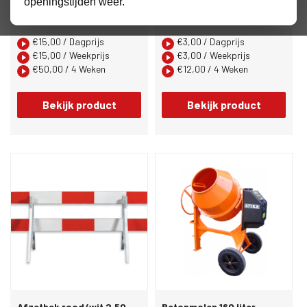
openingstijden weer.
Afvalbak 240 liter
Afzet pion
€
15,00
/ Dagprijs
€
3,00
/ Dagprijs
€
15,00
/ Weekprijs
€
3,00
/ Weekprijs
€
50,00
/ 4 Weken
€
12,00
/ 4 Weken
Bekijk product
Bekijk product
Afzethek rood/wit 2,50
Betonmolen 160 liter