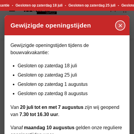
Gewijzigde openingstijden tijdens de bouwvakvakantie. Gesloten op zaterdag 18 j
esloten op zaterdag 18 juli
•
Gesloten op zaterdag 25 juli
•
Gesloten op zate
×
Gewijzigde openingstijden
Gewijzigde openingstijden tijdens de
bouwvakvakantie:
HOME
BEKIJK ASSORTIMENT
BOUWPLAATS & EVENEMENTENMATERIAAL
Gesloten op zaterdag 18 juli
Gesloten op zaterdag 25 juli
Gesloten op zaterdag 1 augustus
Gesloten op zaterdag 8 augustus
Van
20 juli tot en met 7 augustus
zijn wij geopend
van
7.30 tot 16.30 uur
.
Vanaf
maandag 10 augustus
gelden onze reguliere