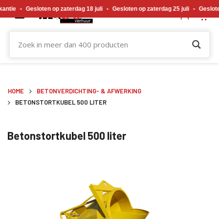
Gewijzigde openingstijden tijdens de bouwvakvakantie. Gesloten op zaterdag 18 j
tie
•
Gesloten op zaterdag 18 juli
•
Gesloten op zaterdag 25 juli
•
Gesloten 
HOME
BETONVERDICHTING- & AFWERKING
BETONSTORTKUBEL 500 LITER
Betonstortkubel 500 liter