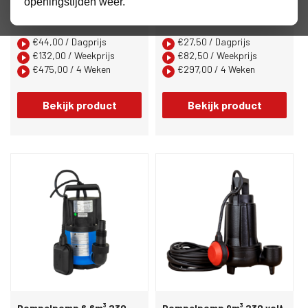
openingstijden weer.
Dompelpomp 13.9m³ 400 v
Dompelpomp 16.8m³ 230 v
€
44,00
/ Dagprijs
€
27,50
/ Dagprijs
€
132,00
/ Weekprijs
€
82,50
/ Weekprijs
€
475,00
/ 4 Weken
€
297,00
/ 4 Weken
Bekijk product
Bekijk product
Dompelpomp 6.6m³ 230
Dompelpomp 9m³ 230 volt