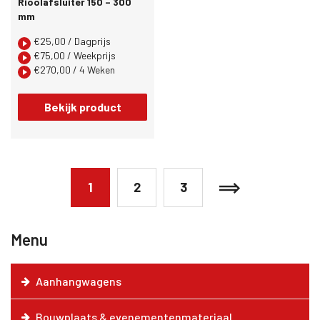
Rioolafsluiter 150 – 300
mm
€
25,00
/ Dagprijs
€
75,00
/ Weekprijs
€
270,00
/ 4 Weken
Bekijk product
1
2
3
Menu
Aanhangwagens
Bouwplaats & evenementenmateriaal