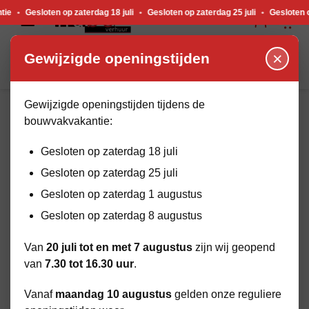
Gewijzigde openingstijden tijdens de bouwvakvakantie. Gesloten op zaterdag 18 j
sloten op zaterdag 18 juli
•
Gesloten op zaterdag 25 juli
•
Gesloten op zaterd
×
Gewijzigde openingstijden
Gewijzigde openingstijden tijdens de
bouwvakvakantie:
HOME
BEKIJK ASSORTIMENT
WATERPOMPEN & RIOOLAFSLUITERS
Gesloten op zaterdag 18 juli
Gesloten op zaterdag 25 juli
Gesloten op zaterdag 1 augustus
Gesloten op zaterdag 8 augustus
Van
20 juli tot en met 7 augustus
zijn wij geopend
van
7.30 tot 16.30 uur
.
Vanaf
maandag 10 augustus
gelden onze reguliere