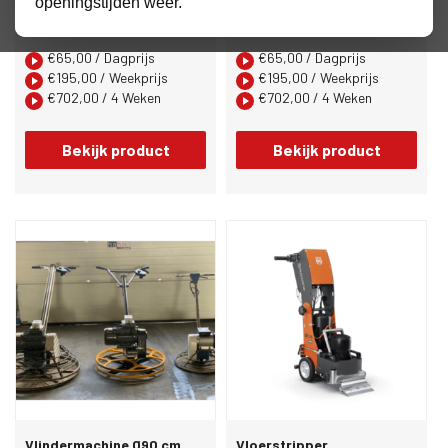
openingstijden weer.
Vlindermachine Ø75 cm
Vlindermachine Ø90 cm
elektrisch 230 volt
€
65,00
/ Dagprijs
€
65,00
/ Dagprijs
€
195,00
/ Weekprijs
€
195,00
/ Weekprijs
€
702,00
/ 4 Weken
€
702,00
/ 4 Weken
Bekijk product
Bekijk product
Vlindermachine Ø90 cm
Vloerstripper