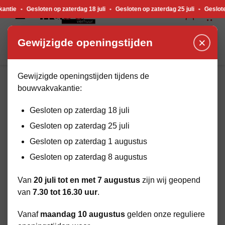
Gewijzigde openingstijden tijdens de bouwvakvakantie. Gesloten op zaterdag 18 j
Gesloten op zaterdag 18 juli
•
Gesloten op zaterdag 25 juli
•
Gesloten op zat
×
Gewijzigde openingstijden
Gewijzigde openingstijden tijdens de
bouwvakvakantie:
HOME
BEKIJK ASSORTIMENT
VERBOUW & ONDERHOUD
Gesloten op zaterdag 18 juli
Gesloten op zaterdag 25 juli
Gesloten op zaterdag 1 augustus
Gesloten op zaterdag 8 augustus
Van
20 juli tot en met 7 augustus
zijn wij geopend
van
7.30 tot 16.30 uur
.
Vanaf
maandag 10 augustus
gelden onze reguliere