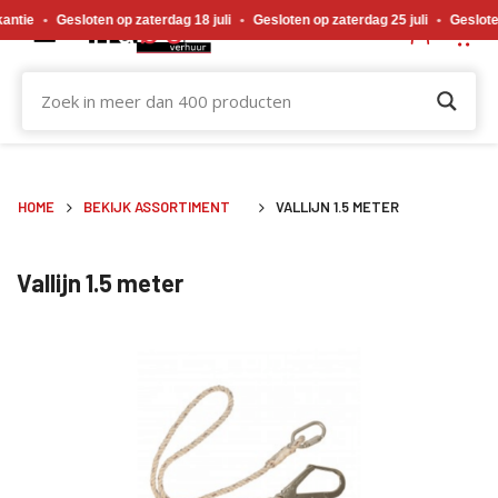
Gewijzigde openingstijden tijdens de bouwvakvakantie. Gesloten op zaterdag 18 j
esloten op zaterdag 18 juli
•
Gesloten op zaterdag 25 juli
•
Gesloten op zate
HOME
BEKIJK ASSORTIMENT
VALLIJN 1.5 METER
Vallijn 1.5 meter