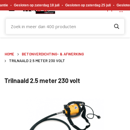
Gewijzigde openingstijden tijdens de bouwvakvakantie. Gesloten op zaterdag 18 j
esloten op zaterdag 18 juli
•
Gesloten op zaterdag 25 juli
•
Gesloten op zate
HOME
BETONVERDICHTING- & AFWERKING
TRILNAALD 2.5 METER 230 VOLT
Trilnaald 2.5 meter 230 volt