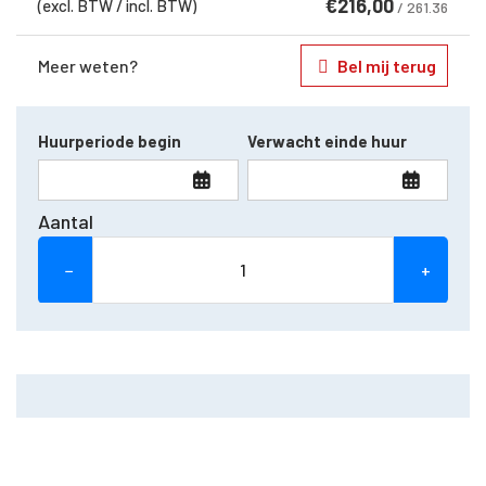
€
216,00
(excl. BTW / incl. BTW)
/ 261.36
Meer weten?
Bel mij terug
Huurperiode begin
Verwacht einde huur
Aantal
−
+