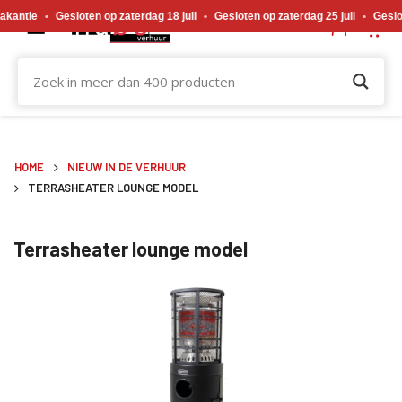
Gewijzigde openingstijden tijdens de bouwvakvakantie. Gesloten op zaterdag 18 j
antie
•
Gesloten op zaterdag 18 juli
•
Gesloten op zaterdag 25 juli
•
Gesloten
HOME
NIEUW IN DE VERHUUR
TERRASHEATER LOUNGE MODEL
Terrasheater lounge model