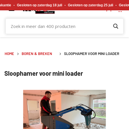
Gewijzigde openingstijden tijdens de bouwvakvakantie. Gesloten op zaterdag 18 j
ntie
•
Gesloten op zaterdag 18 juli
•
Gesloten op zaterdag 25 juli
•
Gesloten
HOME
BOREN & BREKEN
SLOOPHAMER VOOR MINI LOADER
Sloophamer voor mini loader