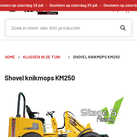
Gewijzigde openingstijden tijdens de bouwvakvakantie. Gesloten op zaterdag 18 j
en op zaterdag 18 juli
•
Gesloten op zaterdag 25 juli
•
Gesloten op zaterdag 
HOME
KLUSSEN IN DE TUIN
SHOVEL KNIKMOPS KM250
Shovel knikmops KM250