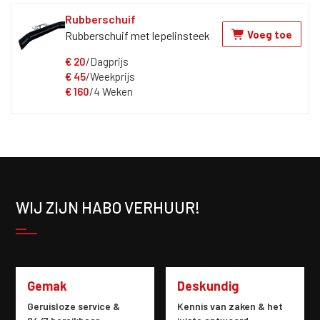
deze aanhangwagen is rijbewijs
Rubberschuif
B-E nodig. Aanhanger wordt
Voeg toe
Rubberschuif met lepelinsteek
standaard geleverd met 13 polige
stekker.
€
20
/Dagprijs
€
45
/Weekprijs
€
160
/4 Weken
WIJ ZIJN HABO VERHUUR!
Gemak
Deskundig
Geruisloze service &
Kennis van zaken & het