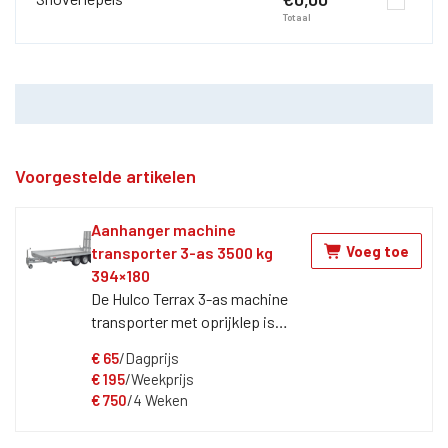
Totaal
Voorgestelde artikelen
Aanhanger machine
Voeg toe
transporter 3-as 3500 kg
394×180
De Hulco Terrax 3-as machine
transporter met oprijklep is
ideaal voor het vervoeren van
€
65
/Dagprijs
machines en voertuigen. Door de
€
195
/Weekprijs
lange oprijklep is het mogelijk
€
750
/4 Weken
om bijna elk materiaal of product
eenvoudig op of af te laden. Voor