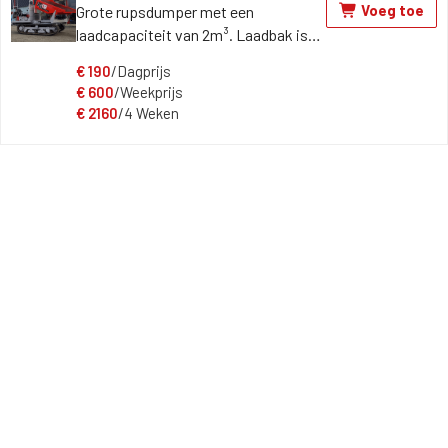
Voeg toe
Grote rupsdumper met een
laadcapaciteit van 2m³. Laadbak is
draai- en kantelbaar.
€
190
/Dagprijs
€
600
/Weekprijs
€
2160
/4 Weken