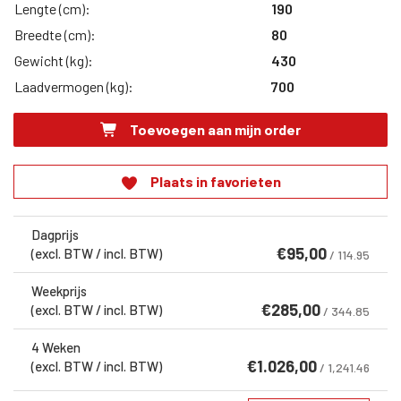
Lengte (cm):
190
Breedte (cm):
80
Gewicht (kg):
430
Laadvermogen (kg):
700
Toevoegen aan mijn order
Plaats in favorieten
Dagprijs
€
95,00
(excl. BTW / incl. BTW)
/ 114.95
Weekprijs
€
285,00
(excl. BTW / incl. BTW)
/ 344.85
4 Weken
€
1.026,00
(excl. BTW / incl. BTW)
/ 1,241.46