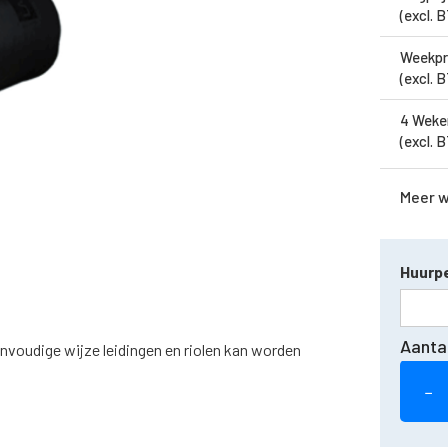
(excl. 
Weekpr
(excl. 
4 Weke
(excl. 
Meer 
Huurpe
Aanta
nvoudige wijze leidingen en riolen kan worden
−