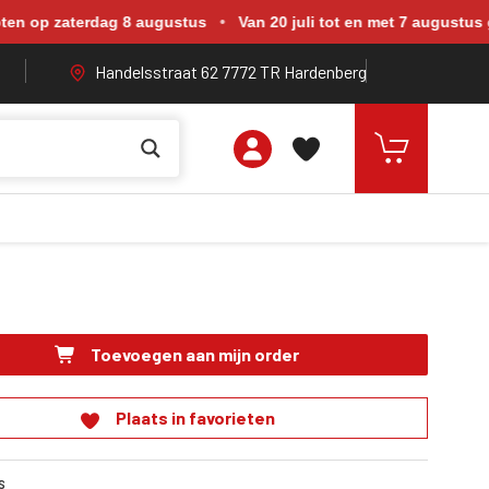
rdag 8 augustus. Van 20 juli tot en met 7 augustus zijn wij geope
aterdag 8 augustus
•
Van 20 juli tot en met 7 augustus geopend 
Handelsstraat 62 7772 TR Hardenberg
Toevoegen aan mijn order
Plaats in favorieten
s