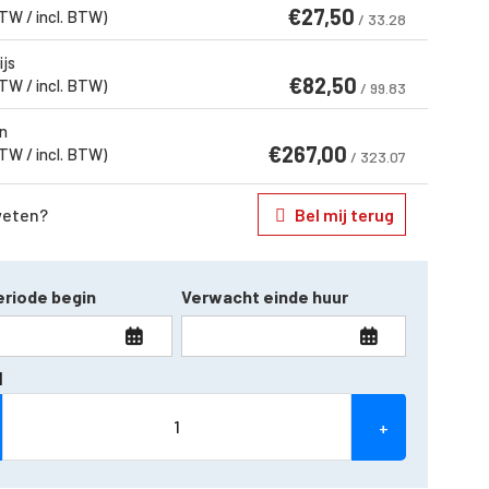
€
27,50
BTW / incl. BTW)
/ 33.28
ijs
€
82,50
BTW / incl. BTW)
/ 99.83
n
€
267,00
BTW / incl. BTW)
/ 323.07
weten?
Bel mij terug
riode begin
Verwacht einde huur
l
+