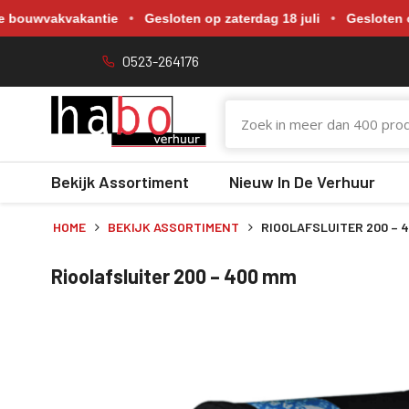
Gewijzigde openingstijden tijdens de bouwvakvakantie. Gesloten o
akvakantie
•
Gesloten op zaterdag 18 juli
•
Gesloten op zaterda
0523-264176
Bekijk Assortiment
Nieuw In De Verhuur
HOME
BEKIJK ASSORTIMENT
RIOOLAFSLUITER 200 – 
Rioolafsluiter 200 – 400 mm