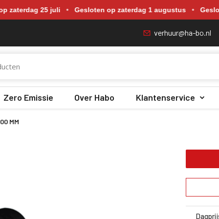
p zaterdag 18 juli, zaterdag 25 juli, zaterdag 1 augustus en zate
g 25 juli
•
Gesloten op zaterdag 1 augustus
•
Gesloten op z
verhuur@ha-bo.nl
Zero Emissie
Over Habo
Klantenservice
400 MM
Dagprij