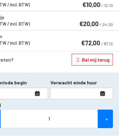
€
10,00
BTW / incl. BTW)
/ 12.10
ijs
€
20,00
BTW / incl. BTW)
/ 24.20
n
€
72,00
BTW / incl. BTW)
/ 87.12
weten?
Bel mij terug
riode begin
Verwacht einde huur
l
+