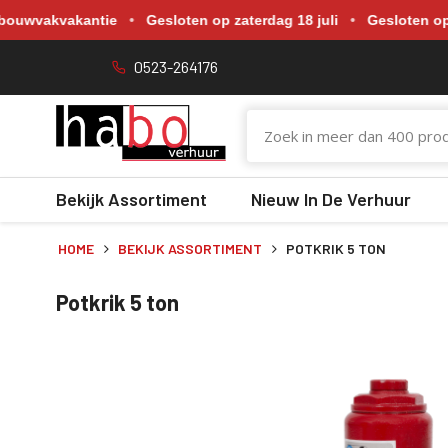
Gewijzigde openingstijden tijdens de bouwvakvakantie. Gesloten o
kvakantie
•
Gesloten op zaterdag 18 juli
•
Gesloten op zaterdag
0523-264176
Bekijk Assortiment
Nieuw In De Verhuur
HOME
BEKIJK ASSORTIMENT
POTKRIK 5 TON
Potkrik 5 ton