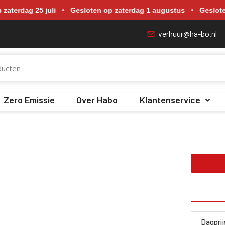
p zaterdag 18 juli, zaterdag 25 juli, zaterdag 1 augustus en zate
 25 juli
•
Gesloten op zaterdag 1 augustus
•
Gesloten op za
verhuur@ha-bo.nl
Zero Emissie
Over Habo
Klantenservice
Dagprij