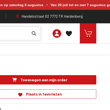
rdag 8 augustus. Van 20 juli tot en met 7 augustus zijn wij geope
terdag 8 augustus
•
Van 20 juli tot en met 7 augustus geopend v
Handelsstraat 62 7772 TR Hardenberg
Toevoegen aan mijn order
Plaats in favorieten
s