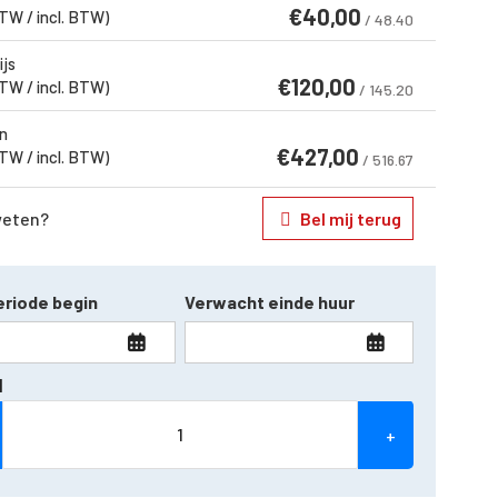
€
40,00
BTW / incl. BTW)
/ 48.40
ijs
€
120,00
BTW / incl. BTW)
/ 145.20
n
€
427,00
BTW / incl. BTW)
/ 516.67
weten?
Bel mij terug
riode begin
Verwacht einde huur
l
+