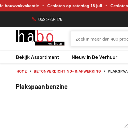
Gewijzigde openingstijden tijdens de bouwvakvakantie. Gesloten o
bouwvakvakantie
•
Gesloten op zaterdag 18 juli
•
Gesloten op z
0523-264176
Bekijk Assortiment
Nieuw In De Verhuur
HOME
BETONVERDICHTING- & AFWERKING
PLAKSPAA
Plakspaan benzine