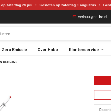
p zaterdag 18 juli, zaterdag 25 juli, zaterdag 1 augustus en zate
aterdag 25 juli
•
Gesloten op zaterdag 1 augustus
•
Gesloten
verhuur@ha-bo.nl
Zero Emissie
Over Habo
Klantenservice
N BENZINE
Dagprij