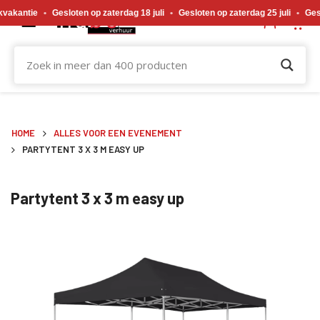
Gewijzigde openingstijden tijdens de bouwvakvakantie. Gesloten op zaterdag 18 j
akantie
•
Gesloten op zaterdag 18 juli
•
Gesloten op zaterdag 25 juli
•
Geslot
HOME
ALLES VOOR EEN EVENEMENT
PARTYTENT 3 X 3 M EASY UP
Partytent 3 x 3 m easy up