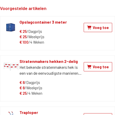
Voorgestelde artikelen
Opslagcontainer 3 meter
Voeg toe
€
25
/Dagprijs
€
25
/Weekprijs
€
100
/4 Weken
Stratenmakers hekken 2-delig
Voeg toe
Het bekende stratenmakers hek is
een van de eenvoudigste manieren
om tijdelijk iets af te bakenen. Beide
€
8
/Dagprijs
kanten zijn reflecterend Dag- en
€
8
/Weekprijs
weekprijs zijn hetzelfde
€
25
/4 Weken
Traploper