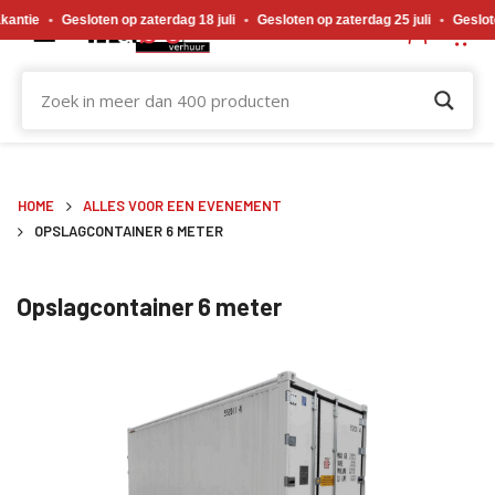
Gewijzigde openingstijden tijdens de bouwvakvakantie. Gesloten op zaterdag 18 j
Gesloten op zaterdag 18 juli
•
Gesloten op zaterdag 25 juli
•
Gesloten op zat
HOME
ALLES VOOR EEN EVENEMENT
OPSLAGCONTAINER 6 METER
Opslagcontainer 6 meter