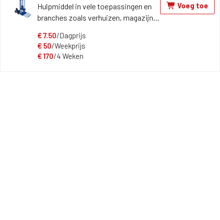
Voeg toe
Hulpmiddel in vele toepassingen en
branches zoals verhuizen, magazijn,
laden en lossen. 6-wielig kantelbaar
€
7.50
/Dagprijs
voor transport over trappen en
€
50
/Weekprijs
drempels en Onder andere geschikt
€
170
/4 Weken
voor apparaten en (verhuis)dozen