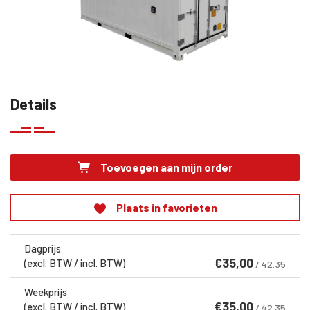
Details
Toevoegen aan mijn order
Plaats in favorieten
Dagprijs
€
35,00
(excl. BTW / incl. BTW)
/ 42.35
Weekprijs
€
35,00
(excl. BTW / incl. BTW)
/ 42.35