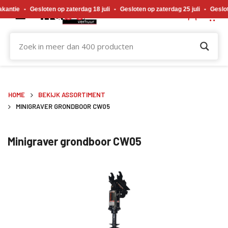
Gewijzigde openingstijden tijdens de bouwvakvakantie. Gesloten op zaterdag 18 j
antie
•
Gesloten op zaterdag 18 juli
•
Gesloten op zaterdag 25 juli
•
Gesloten
HOME
BEKIJK ASSORTIMENT
MINIGRAVER GRONDBOOR CW05
Minigraver grondboor CW05