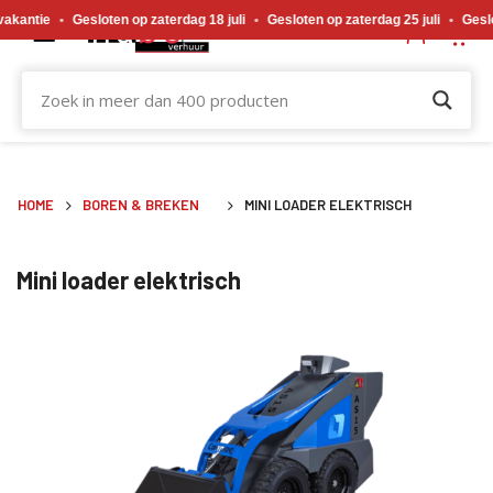
Gewijzigde openingstijden tijdens de bouwvakvakantie. Gesloten op zaterdag 18 j
kantie
•
Gesloten op zaterdag 18 juli
•
Gesloten op zaterdag 25 juli
•
Geslote
HOME
BOREN & BREKEN
MINI LOADER ELEKTRISCH
Mini loader elektrisch