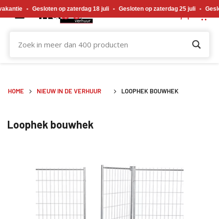
Gewijzigde openingstijden tijdens de bouwvakvakantie. Gesloten op zaterdag 18 j
•
Gesloten op zaterdag 18 juli
•
Gesloten op zaterdag 25 juli
•
Gesloten op 
HOME
NIEUW IN DE VERHUUR
LOOPHEK BOUWHEK
Loophek bouwhek