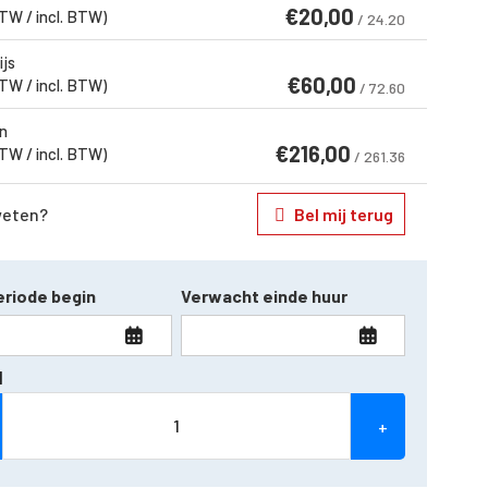
€
20,00
BTW / incl. BTW)
/ 24.20
ijs
€
60,00
BTW / incl. BTW)
/ 72.60
n
€
216,00
BTW / incl. BTW)
/ 261.36
weten?
Bel mij terug
riode begin
Verwacht einde huur
l
+