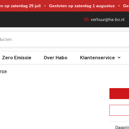
p zaterdag 18 juli, zaterdag 25 juli, zaterdag 1 augustus en zate
 zaterdag 25 juli
•
Gesloten op zaterdag 1 augustus
•
Geslot
verhuur@ha-bo.nl
Zero Emissie
Over Habo
Klantenservice
ETER
Dagprij