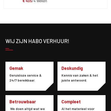
T-stuk kan zowel gebruikt
€
405
/4 Weken
worden voor één als twee
personen. De machine wordt
standaard geleverd met 2 accu's
en een acculader. Deze machine
is geschikt voor het tillen van
poreuze materialen.
WIJ ZIJN HABO VERHUUR!
Gemak
Deskundig
Geruisloze service &
Kennis van zaken & het
24/7 bereikbaar.
juiste antwoord.
Betrouwbaar
Compleet
We doen altijd wat we
Al het materieel voor