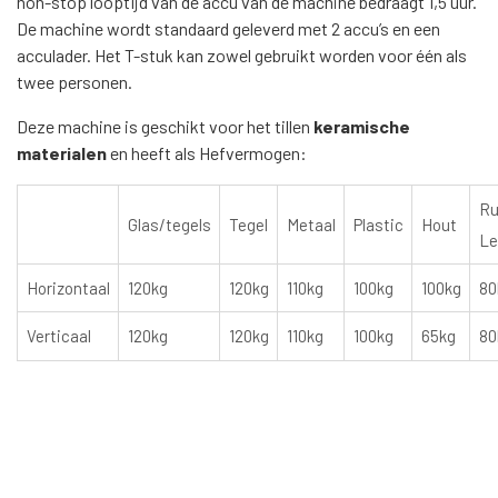
non-stop looptijd van de accu van de machine bedraagt 1,5 uur.
De machine wordt standaard geleverd met 2 accu’s en een
acculader. Het T-stuk kan zowel gebruikt worden voor één als
twee personen.
Deze machine is geschikt voor het tillen
keramische
materialen
en heeft als Hefvermogen:
R
Glas/tegels
Tegel
Metaal
Plastic
Hout
Le
Horizontaal
120kg
120kg
110kg
100kg
100kg
80
Verticaal
120kg
120kg
110kg
100kg
65kg
80