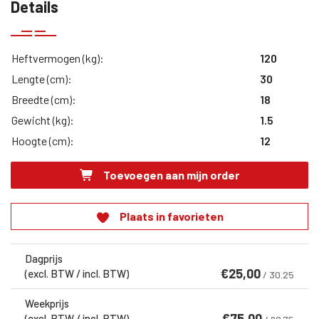
Details
Heftvermogen (kg):
120
Lengte (cm):
30
Breedte (cm):
18
Gewicht (kg):
1.5
Hoogte (cm):
12
Toevoegen aan mijn order
Plaats in favorieten
Dagprijs
€
25,00
(excl. BTW / incl. BTW)
/ 30.25
Weekprijs
€
75,00
(excl. BTW / incl. BTW)