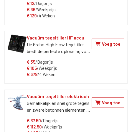
€
12
/Dagprijs
hulpmiddel is eenvoudig met de
€
36
/Weekprijs
hand te bedienen en zorgt ervoor
€
129
/4 Weken
dat u sneller en efficiënter kunt
werken.
Vacuüm tegeltiller HF accu
Voeg toe
De Grabo High Flow tegeltiller
biedt de perfecte oplossing voor
professionals en doe-het-
€
35
/Dagprijs
zelvers die dagelijks zware, grote
€
105
/Weekprijs
en poreuze materialen moeten
€
378
/4 Weken
tillen. Deze krachtige combinatie
tilt efficiëntie, veiligheid en
gebruiksgemak naar een hoger
Vacuüm tegeltiller elektrisch
niveau en vergroot het maximale
Voeg toe
Gemakkelijk en snel grote tegels
hefvermogen om elke klus te
en zware betonnen elementen te
voltooien. Met het 400×400 mm
verplaatsen? Dat kan met deze
aanzuigblad kan de Grabo High
€
37.50
/Dagprijs
vacuüm tegeltiller!
Flow lasten tot 80 kg heffen. Het
€
112.50
/Weekprijs