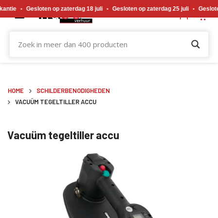
Gewijzigde openingstijden tijdens de bouwvakvakantie. Gesloten op zaterdag 18 j
Gesloten op zaterdag 18 juli
•
Gesloten op zaterdag 25 juli
•
Gesloten op zat
HOME
SCHILDERBENODIGHEDEN
VACUÜM TEGELTILLER ACCU
Vacuüm tegeltiller accu