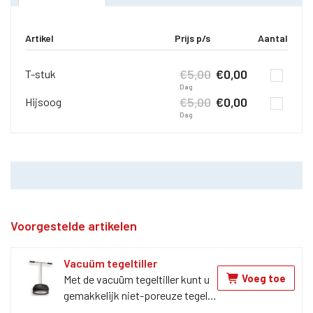
Artikel
Prijs p/s
Aantal
€
5,00
€
0,00
T-stuk
Dag
€
5,00
€
0,00
Hijsoog
Dag
Voorgestelde artikelen
Vacuüm tegeltiller
Voeg toe
Met de vacuüm tegeltiller kunt u
gemakkelijk niet-poreuze tegels
tillen en verplaatsen. Dit handige