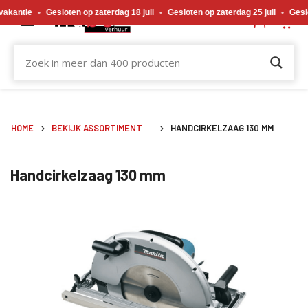
Gewijzigde openingstijden tijdens de bouwvakvakantie. Gesloten op zaterdag 18 j
kantie
•
Gesloten op zaterdag 18 juli
•
Gesloten op zaterdag 25 juli
•
Geslote
HOME
BEKIJK ASSORTIMENT
HANDCIRKELZAAG 130 MM
Handcirkelzaag 130 mm