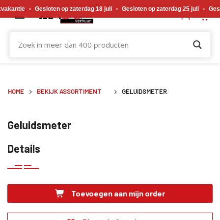
Gewijzigde openingstijden tijdens de bouwvakvakantie. Gesloten op zaterdag 18 j
akantie
•
Gesloten op zaterdag 18 juli
•
Gesloten op zaterdag 25 juli
•
Geslot
HOME
BEKIJK ASSORTIMENT
GELUIDSMETER
Geluidsmeter
Details
Toevoegen aan mijn order