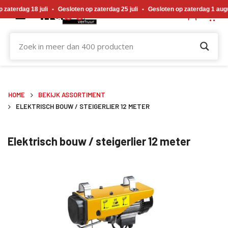
Gewijzigde openingstijden tijdens de bouwvakvakantie. Gesloten op zaterdag 18 j
terdag 18 juli
•
Gesloten op zaterdag 25 juli
•
Gesloten op zaterdag 1 augus
HOME
BEKIJK ASSORTIMENT
ELEKTRISCH BOUW / STEIGERLIER 12 METER
Elektrisch bouw / steigerlier 12 meter