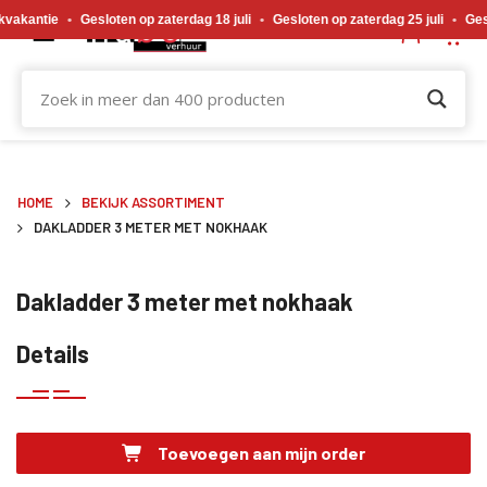
Gewijzigde openingstijden tijdens de bouwvakvakantie. Gesloten op zaterdag 18 j
akantie
•
Gesloten op zaterdag 18 juli
•
Gesloten op zaterdag 25 juli
•
Geslo
HOME
BEKIJK ASSORTIMENT
DAKLADDER 3 METER MET NOKHAAK
Dakladder 3 meter met nokhaak
Details
Toevoegen aan mijn order