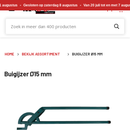
Gewijzigde openingstijden tijdens de bouwvakvakantie. Gesloten op zaterdag 18 j
augustus
•
Gesloten op zaterdag 8 augustus
•
Van 20 juli tot en met 7 august
HOME
BEKIJK ASSORTIMENT
BUIGIJZER Ø15 MM
Buigijzer Ø15 mm