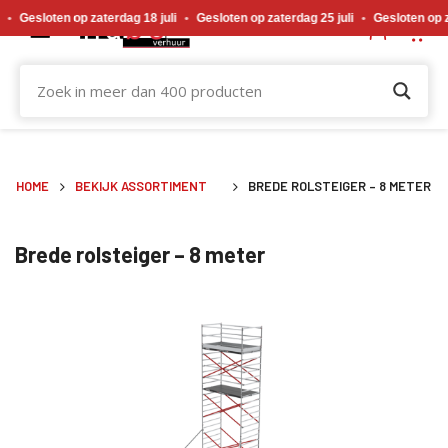
Gewijzigde openingstijden tijdens de bouwvakvakantie. Gesloten op zaterdag 18 j
ten op zaterdag 18 juli
•
Gesloten op zaterdag 25 juli
•
Gesloten op zaterdag
HOME
BEKIJK ASSORTIMENT
BREDE ROLSTEIGER – 8 METER
Brede rolsteiger – 8 meter