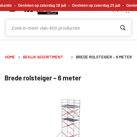
Gewijzigde openingstijden tijdens de bouwvakvakantie. Gesloten op zaterdag 18 j
•
Gesloten op zaterdag 18 juli
•
Gesloten op zaterdag 25 juli
•
Gesloten op za
HOME
BEKIJK ASSORTIMENT
BREDE ROLSTEIGER – 6 METER
Brede rolsteiger – 6 meter