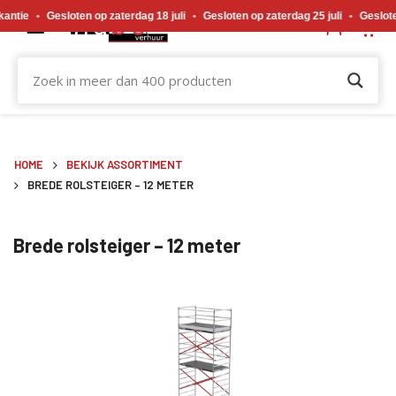
Gewijzigde openingstijden tijdens de bouwvakvakantie. Gesloten op zaterdag 18 j
Gesloten op zaterdag 18 juli
•
Gesloten op zaterdag 25 juli
•
Gesloten op za
HOME
BEKIJK ASSORTIMENT
BREDE ROLSTEIGER – 12 METER
Brede rolsteiger – 12 meter