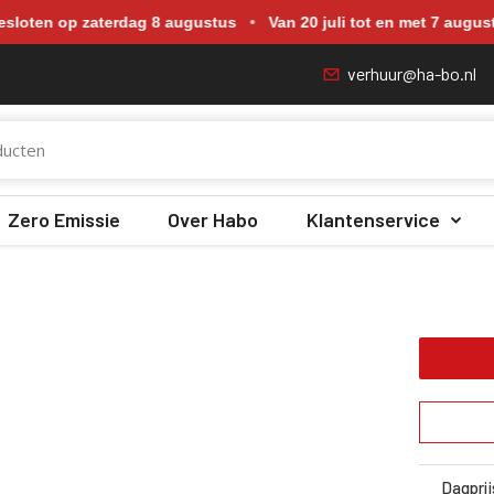
p zaterdag 18 juli, zaterdag 25 juli, zaterdag 1 augustus en zate
ten op zaterdag 8 augustus
•
Van 20 juli tot en met 7 augustus
verhuur@ha-bo.nl
Zero Emissie
Over Habo
Klantenservice
Dagprij