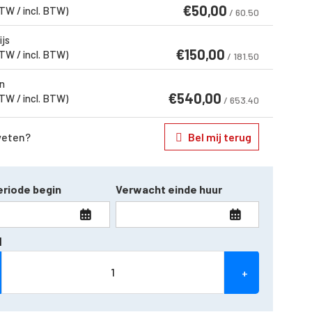
€
50,00
BTW / incl. BTW)
/ 60.50
ijs
€
150,00
BTW / incl. BTW)
/ 181.50
n
€
540,00
BTW / incl. BTW)
/ 653.40
weten?
Bel mij terug
riode begin
Verwacht einde huur
l
+