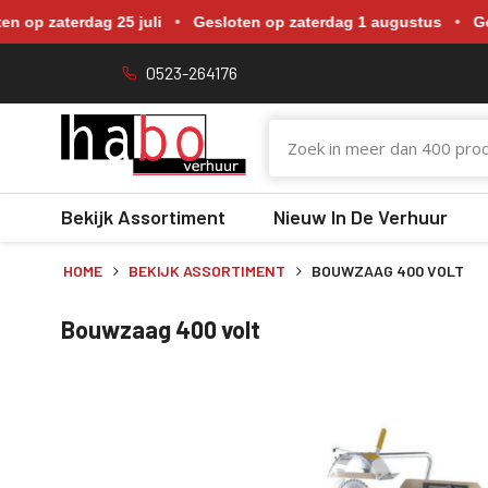
Gewijzigde openingstijden tijdens de bouwvakvakantie. Gesloten o
p zaterdag 25 juli
•
Gesloten op zaterdag 1 augustus
•
Geslo
0523-264176
Bekijk Assortiment
Nieuw In De Verhuur
HOME
BEKIJK ASSORTIMENT
BOUWZAAG 400 VOLT
Bouwzaag 400 volt