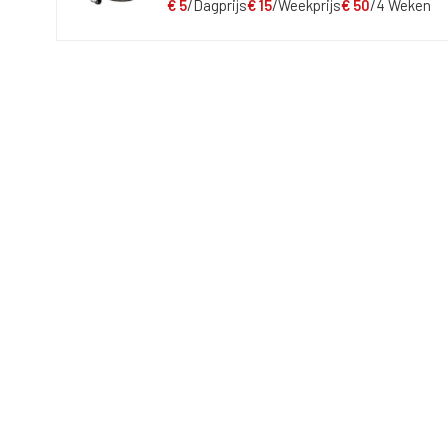
€
5
/Dagprijs
€
15
/Weekprijs
€
50
/4 Weken