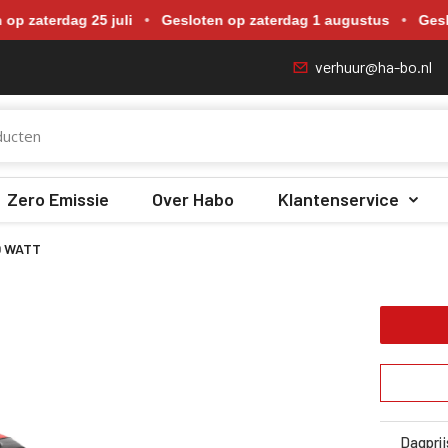
p zaterdag 18 juli, zaterdag 25 juli, zaterdag 1 augustus en zate
ag 25 juli
•
Gesloten op zaterdag 1 augustus
•
Gesloten op z
verhuur@ha-bo.nl
Zero Emissie
Over Habo
Klantenservice
0 WATT
Dagprij