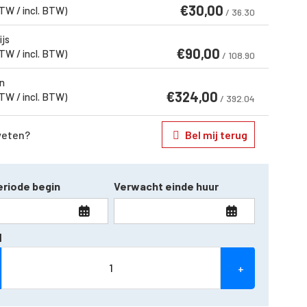
€
30,00
BTW / incl. BTW)
/ 36.30
ijs
€
90,00
BTW / incl. BTW)
/ 108.90
n
€
324,00
BTW / incl. BTW)
/ 392.04
weten?
Bel mij terug
riode begin
Verwacht einde huur
l
+