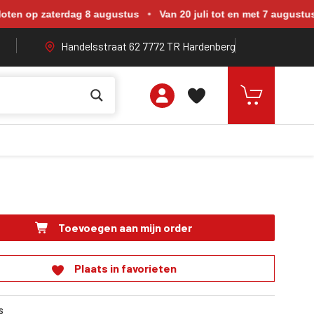
rdag 8 augustus. Van 20 juli tot en met 7 augustus zijn wij geope
aterdag 8 augustus
•
Van 20 juli tot en met 7 augustus geopend
Handelsstraat 62 7772 TR Hardenberg
Toevoegen aan mijn order
Plaats in favorieten
s