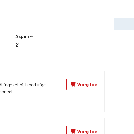
Aspen 4
21
Voeg toe
 ingezet bij langdurige
soneel.
Voeg toe