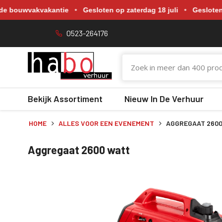
Gewijzigde openingstijden tijdens de bouwvakvakantie. Gesloten o
akvakantie
•
Gesloten op zaterdag 18 juli
•
Gesloten op zaterd
0523-264176
Bekijk Assortiment
Nieuw In De Verhuur
HOME
ALLES VOOR EEN EVENEMENT
AGGREGAAT 260
Aggregaat 2600 watt