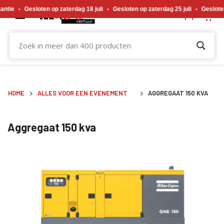
Gewijzigde openingstijden tijdens de bouwvakvakantie. Gesloten op zaterdag 18 j
Gesloten op zaterdag 18 juli
•
Gesloten op zaterdag 25 juli
•
Gesloten op zate
HOME
ALLES VOOR EEN EVENEMENT
AGGREGAAT 150 KVA
Aggregaat 150 kva