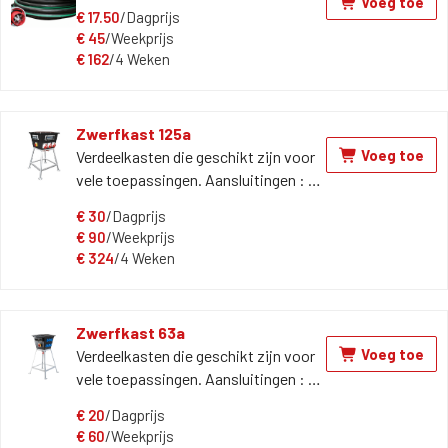
Voeg toe
€
17.50
/Dagprijs
€
45
/Weekprijs
€
162
/4 Weken
Zwerfkast 125a
Voeg toe
Verdeelkasten die geschikt zijn voor
vele toepassingen. Aansluitingen : 2
x 63A + 3 x 32A + 6 x 230V
€
30
/Dagprijs
€
90
/Weekprijs
€
324
/4 Weken
Zwerfkast 63a
Voeg toe
Verdeelkasten die geschikt zijn voor
vele toepassingen. Aansluitingen : 3
x 32a + 6 x 230v
€
20
/Dagprijs
€
60
/Weekprijs