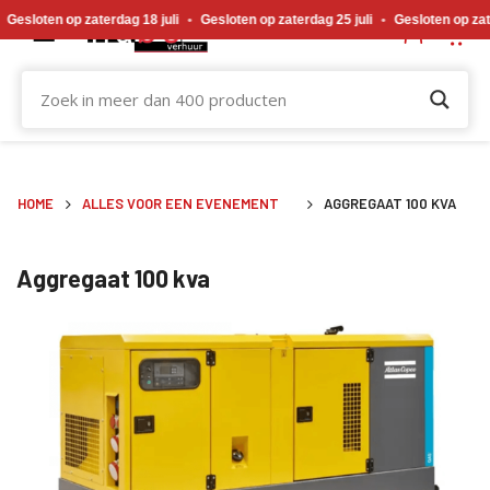
Gewijzigde openingstijden tijdens de bouwvakvakantie. Gesloten op zaterdag 18 j
sloten op zaterdag 18 juli
•
Gesloten op zaterdag 25 juli
•
Gesloten op zater
HOME
ALLES VOOR EEN EVENEMENT
AGGREGAAT 100 KVA
Aggregaat 100 kva