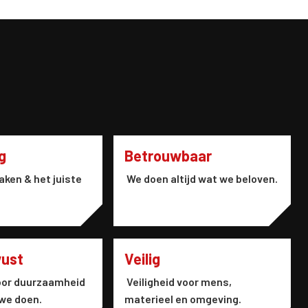
g
Betrouwbaar
aken & het juiste
We doen altijd wat we beloven.
wust
Veilig
or duurzaamheid
Veiligheid voor mens,
 we doen.
materieel en omgeving.