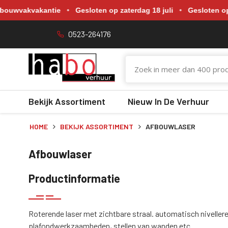
Gewijzigde openingstijden tijdens de bouwvakvakantie. Gesloten o
kvakantie
•
Gesloten op zaterdag 18 juli
•
Gesloten op zaterda
0523-264176
Bekijk Assortiment
Nieuw In De Verhuur
HOME
BEKIJK ASSORTIMENT
AFBOUWLASER
Afbouwlaser
Productinformatie
Roterende laser met zichtbare straal. automatisch nivellere
plafondwerkzaamheden, stellen van wanden etc.