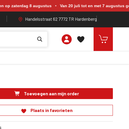
rdag 8 augustus. Van 20 juli tot en met 7 augustus zijn wij geope
terdag 8 augustus
•
Van 20 juli tot en met 7 augustus geopend v
Handelsstraat 62 7772 TR Hardenberg
Toevoegen aan mijn order
Plaats in favorieten
s