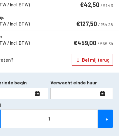
€
42,50
BTW / incl. BTW)
/ 51.43
ijs
€
127,50
BTW / incl. BTW)
/ 154.28
n
€
459,00
BTW / incl. BTW)
/ 555.39
weten?
Bel mij terug
riode begin
Verwacht einde huur
l
+