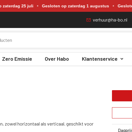
p zaterdag 18 juli, zaterdag 25 juli, zaterdag 1 augustus en zate
g 25 juli
•
Gesloten op zaterdag 1 augustus
•
Gesloten op za
verhuur@ha-bo.nl
Zero Emissie
Over Habo
Klantenservice
n, zowel horizontaal als verticaal. geschikt voor
Dagprij