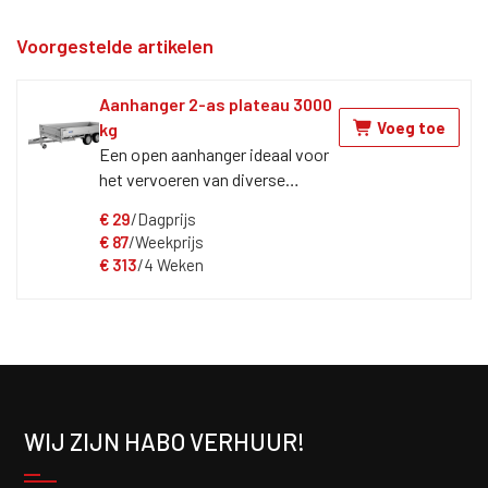
Voorgestelde artikelen
Aanhanger 2-as plateau 3000
Voeg toe
kg
Een open aanhanger ideaal voor
het vervoeren van diverse
materialen. Voor deze
€
29
/Dagprijs
aanhangwagen is rijbewijs B-E
€
87
/Weekprijs
nodig. Aanhanger wordt
€
313
/4 Weken
standaard geleverd met 13 polige
stekker.
WIJ ZIJN HABO VERHUUR!