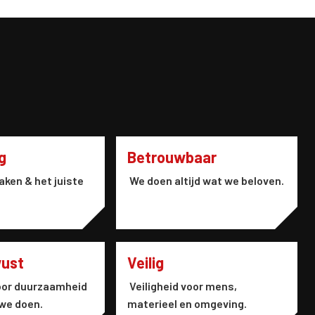
g
Betrouwbaar
aken & het juiste
We doen altijd wat we beloven.
wust
Veilig
or duurzaamheid
Veiligheid voor mens,
 we doen.
materieel en omgeving.