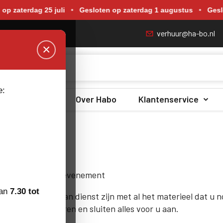
p zaterdag 18 juli, zaterdag 25 juli, zaterdag 1 augustus en zate
 zaterdag 25 juli
•
Gesloten op zaterdag 1 augustus
•
Geslot
verhuur@ha-bo.nl
×
e:
Zero Emissie
Over Habo
Klantenservice
Alles voor een evenement
van
7.30 tot
Wij kunnen u van dienst zijn met al het materieel dat u n
beurs. Wij leveren en sluiten alles voor u aan.