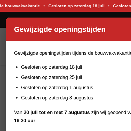
Gewijzigde openingstijden tijdens de bouwvakvakantie. Gesloten o
e bouwvakvakantie
•
Gesloten op zaterdag 18 juli
•
Gesloten op
0523-264176
Gewijzigde openingstijden
Gewijzigde openingstijden tijdens de bouwvakvakanti
Bekijk Assortiment
Nieuw In De Verhuur
Gesloten op zaterdag 18 juli
HOME
HUURADVIES
ALLES VOOR EEN EVENEMENT
Gesloten op zaterdag 25 juli
Gesloten op zaterdag 1 augustus
Gesloten op zaterdag 8 augustus
Van
20 juli tot en met 7 augustus
zijn wij geopend 
Product categories
16.30 uur
.