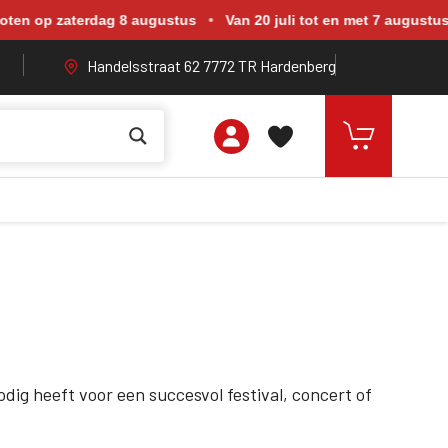
rdag 8 augustus. Van 20 juli tot en met 7 augustus zijn wij geope
en op zaterdag 8 augustus
•
Van 20 juli tot en met 7 augustus 
Handelsstraat 62 7772 TR Hardenberg
odig heeft voor een succesvol festival, concert of