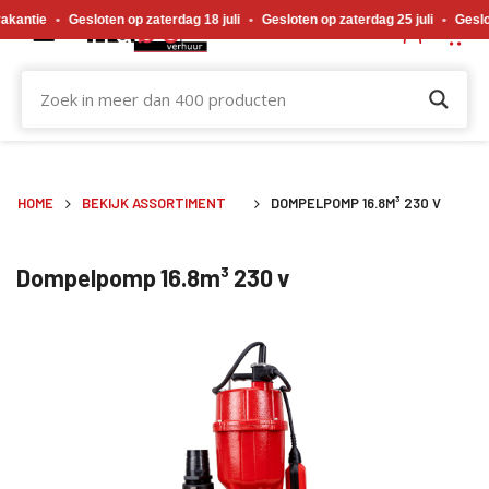
Gewijzigde openingstijden tijdens de bouwvakvakantie. Gesloten op zaterdag 18 j
antie
•
Gesloten op zaterdag 18 juli
•
Gesloten op zaterdag 25 juli
•
Geslote
HOME
BEKIJK ASSORTIMENT
DOMPELPOMP 16.8M³ 230 V
Dompelpomp 16.8m³ 230 v